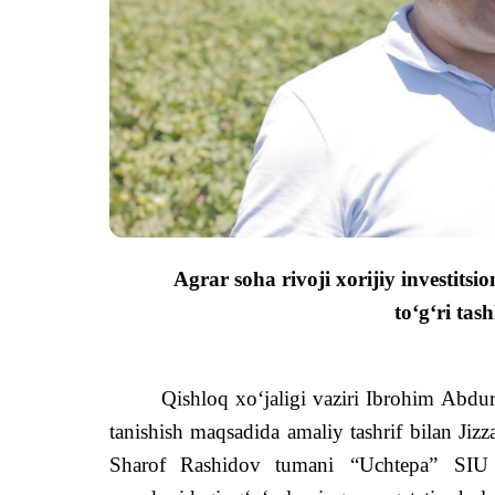
Agrar soha rivoji xorijiy investits
to‘g‘ri tash
Qishloq xo‘jaligi vaziri Ibrohim Abdu
tanishish maqsadida amaliy tashrif bilan Jizz
Sharof
Rashidov
tumani
“
Uchtepa
”
SIU