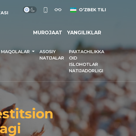
OʻZBEK TILI
TASI
MUROJAAT
YANGILIKLAR
N MAQOLALAR
ASOSIY
PAXTACHILIKKA
NATIJALAR
OID
ISLOHOTLAR
NATIJADORLIGI
estitsion
agi