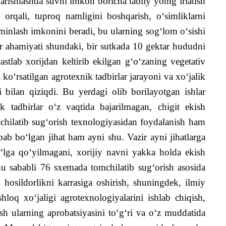
varishlashda suvni imkon boricha tabiiy yomg‘irlatish
 orqali, tuproq namligini boshqarish, o‘simliklarni
’minlash imkonini beradi, bu ularning sog‘lom o‘sishi
r ahamiyati shundaki, bir sutkada 10 gektar hududni
stlab xorijdan keltirib ekilgan g‘o‘zaning vegetativ
ko‘rsatilgan agrotexnik tadbirlar jarayoni va xo‘jalik
i bilan qiziqdi. Bu yerdagi olib borilayotgan ishlar
k tadbirlar o‘z vaqtida bajarilmagan, chigit ekish
chilatib sug‘orish texnologiyasidan foydalanish ham
abab bo‘lgan jihat ham ayni shu. Vazir ayni jihatlarga
yo‘lga qo‘yilmagani, xorijiy navni yakka holda ekish
shu sababli 76 sxemada tomchilatib sug‘orish asosida
 hosildorlikni karrasiga oshirish, shuningdek, ilmiy
loq xo‘jaligi agrotexnologiyalarini ishlab chiqish,
ish ularning aprobatsiyasini to‘g‘ri va o‘z muddatida