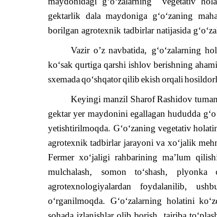
maydonidagi
g
‘
o
‘
zalarning
vegetativ
hola
gektarlik dala maydoniga g‘o‘zaning mahal
borilgan agrotexnik tadbirlar natijasida g‘o‘za
Vazir
o
’
z
navbatida
,
g
‘
o
‘
zalarning
hol
ko
‘
sak
qurtiga
qarshi
ishlov
berishning
ahami
sxemada
qo
‘
shqator
qilib
ekish
orqali
hosildor
Keyingi
manzil
Sharof
Rashidov
tuman
gektar
yer
maydonini
egallagan
hududda
g
‘
o
yetishtirilmoqda
.
G
‘
o
‘
zaning
vegetativ
holati
agrotexnik
tadbirlar
jarayoni
va
xo
‘
jalik
mehn
Fermer
xo
‘
jaligi
rahbarining
ma
’
lum
qilish
mulchalash
,
somon
to
‘
shash
,
plyonka
agrotexnologiyalardan
foydalanilib
,
ushb
o
‘
rganilmoqda
.
G
‘
o
‘
zalarning
holatini
ko
‘
z
sohada
izlanishlar
olib
borish
,
tajriba
to
‘
plas