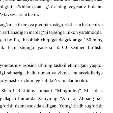
mligini
ta
’
kidlar
ekan
,
g
‘
o
‘
zaning
vegetativ
holatini
‘
z
tavsiyalarini
berdi
.
sug
‘
orish
tizimi
va
plyonka
ostiga
ekish
ishchi
kuchi
va
n
sarflanadigan
mablag
‘
ni
tejashga
imkon
yaratmoqda
.
lgan bo‘lib, hisoblab chiqilganda gektariga 150 ming
orlik ham shunga yarasha 55-60 sentner bo‘lishi
 yondashuv asosida ishning tashkil etilmagani yaqqol
ligi rahbariga, balki tuman va viloyat mutasaddilariga
o‘ymaslik uchun tegishli ko‘rsatmalar berildi.
ha Sharof Rashidov tumani “Mingbuloq” SIU dala
egallagan hududda Xitoyning “Xin Lu Zhoang-52”
‘orish tizimi asosida ekilgan. Yomg‘irlatib sug‘orish