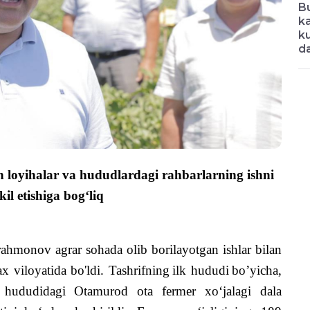
Bu
ka
ku
da
ion loyihalar va hududlardagi rahbarlarning ishni
kil etishiga bog‘liq
rahmonov agrar sohada olib borilayotgan ishlar bilan
ax viloyatida bo'ldi.
Tashrifning
ilk
hudud
i
bo
’
yicha
,
hududidagi
Otamurod
ota
fermer
xo
‘
jalagi
dala