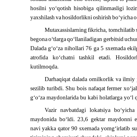
hosilni
yo
‘
qotish
hisobiga
qilinmasligi
lozi
yaxshilash
va
hosildorlikni
oshirish
bo
‘
yicha
o
Mutaxassislarning
fikricha
,
tomchilatib
begona
o
‘
tlarga
qo
‘
llaniladigan
gerbitsid
uchu
Dalada g‘o‘za nihollari 76 ga 5 sxemada eki
atrofida ko‘chatni tashkil etadi. Hosild
kutilmoqda.
Darhaqiqat dalada omilkorlik va ilmiy
sezilib turibdi. Shu bois nafaqat fermer xo‘ja
g‘o‘za maydonlarida bu kabi holatlarga yo‘l q
Vazir navbatdagi lokatsiya bo‘yic
maydonida bo‘ldi. 23,6 gektar maydonni 
navi yakka qator 90 sxemada yomg‘irlatib sug