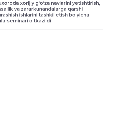
xoroda xorijiy g‘o‘za navlarini yetishtirish,
sallik va zararkunandalarga qarshi
rashish ishlarini tashkil etish bo‘yicha
la-seminari o‘tkazildi