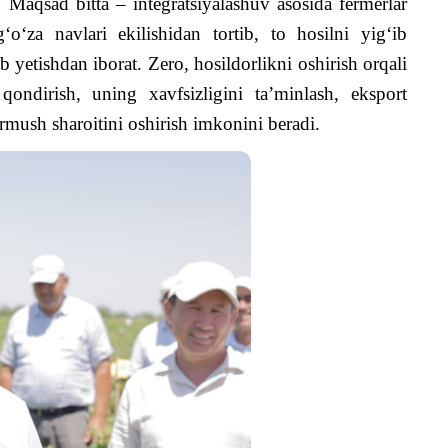
i. Maqsad bitta – integratsiyalashuv asosida fermerlar
‘o‘za navlari ekilishidan tortib, to hosilni yig‘ib
 yetishdan iborat. Zero, hosildorlikni oshirish orqali
qondirish, uning xavfsizligini ta’minlash, eksport
rmush sharoitini oshirish imkonini beradi.