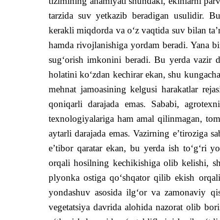
tizimining ahamiyati shundaki, ekinlarni par
tarzida suv yetkazib beradigan usulidir. Bu
kerakli miqdorda va o‘z vaqtida suv bilan ta
hamda rivojlanishiga yordam beradi. Yana bi
sug‘orish imkonini beradi. Bu yerda vazir da
holatini ko‘zdan kechirar ekan, shu kungacha 
mehnat jamoasining kelgusi harakatlar rejas
qoniqarli darajada emas. Sababi, agrotexni
texnologiyalariga ham amal qilinmagan, tom
aytarli darajada emas. Vazirning e’tiroziga s
e’tibor qaratar ekan, bu yerda ish to‘g‘ri 
orqali hosilning kechikishiga olib kelishi, 
plyonka ostiga qo‘shqator qilib ekish orqali
yondashuv asosida ilg‘or va zamonaviy qish
vegetatsiya davrida alohida nazorat olib bor