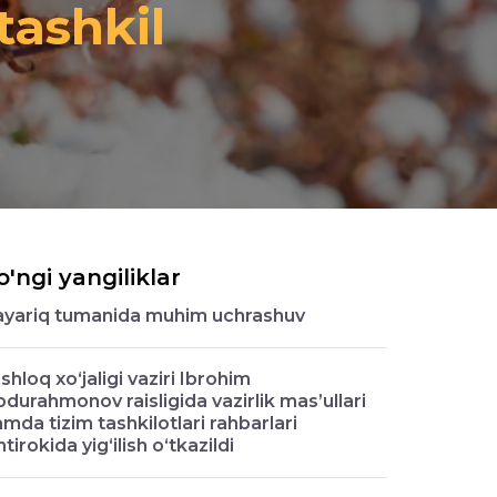
tashkil
o'ngi yangiliklar
ayariq tumanida muhim uchrashuv
shloq xo‘jaligi vaziri Ibrohim
durahmonov raisligida vazirlik mas’ullari
mda tizim tashkilotlari rahbarlari
htirokida yig‘ilish o‘tkazildi