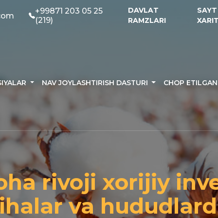
DAVLAT
SAYT
+99871 203 05 25
.com
(219)
RAMZLARI
XARI
SIYALAR
NAV JOYLASHTIRISH DASTURI
CHOP ETILGA
ha rivoji xorijiy inv
yihalar va hududlard