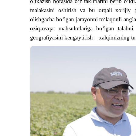
o‘tkazish borasida o‘z takliflarini berib o‘td
malakasini oshirish va bu orqali xorijiy g
olishgacha bo‘lgan jarayonni to‘laqonli anglab
oziq-ovqat mahsulotlariga bo‘lgan talabni 
geografiyasini kengaytirish – xalqimizning tu