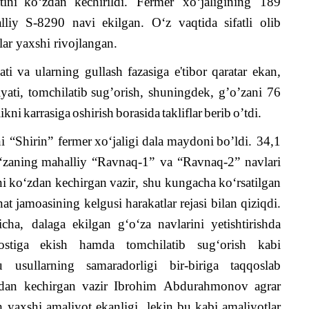
tini
ko
‘
zdan
kechirildi
.
Fermer xo‘jaligining 189
liy S-8290 navi ekilgan. O‘z vaqtida sifatli olib
lar yaxshi rivojlangan.
ati
va
ularning
gullash
fazasiga
e
'
tibor
qaratar
ekan
,
yati
,
tomchilatib
sug
’
orish
,
shuningdek
,
g
’
o
’
zani
76
likni
karrasiga
oshirish
borasida
takliflar
berib
o
’
tdi
.
i
“
Shirin
”
fermer
xo
‘
jaligi
dala
maydoni
bo
’
ldi
. 34,1
‘
zaning
mahalliy
“
Ravnaq
-1”
va
“
Ravnaq
-2”
navlari
ni
ko
‘
zdan
kechirgan
vazir
,
shu
kungacha
ko
‘
rsatilgan
at
jamoasining
kelgusi
harakatlar
rejasi
bilan
qiziqdi
.
icha
,
dalaga
ekilgan
g
‘
o
‘
za
navlarini
yetishtirishda
ostiga
ekish
hamda
tomchilatib
sug
‘
orish
kabi
u
usullarning
samaradorligi
bir
-
biriga
taqqoslab
dan
kechirgan
vazir
Ibrohim
Abdurahmonov
agrar
h
yaxshi
amaliyot
ekanligi
,
lekin
bu
kabi
amaliyotlar