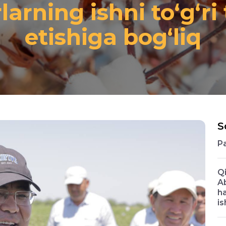
larning ishni to‘g‘ri 
etishiga bog‘liq
S
P
Qi
Ab
ha
is