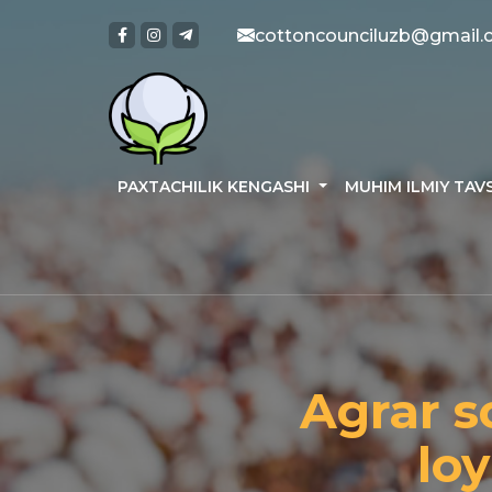
cottoncounciluzb@gmail
PAXTACHILIK KENGASHI
MUHIM ILMIY TAV
Agrar so
lo