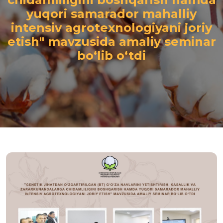
yuqori samarador mahalliy
intensiv agrotexnologiyani joriy
etish" mavzusida amaliy seminar
bo‘lib o‘tdi