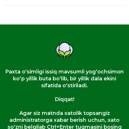
Paxta oʻsimligi issiq mavsumli yogʻochsimon
koʻp yillik buta boʻlib, bir yillik dala ekini
sifatida oʻstiriladi.
Diqqat!
Agar siz matnda xatolik topsangiz
administratorga xabar berish uchun, xato
so‘zni belgilab Ctrl+Enter tugmasini bosing