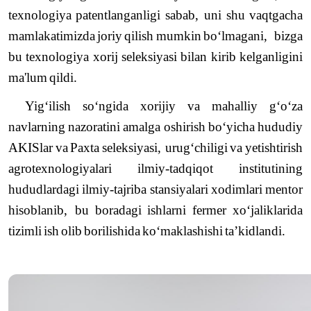
texnologiya
patentlanganligi
sabab
,
uni
shu
vaqtgacha
mamlakatimizda
joriy
qilish
mumkin
bo
‘
lmagani
,
bizga
bu
texnologiya
xorij
seleksiyasi
bilan
kirib
kelganligini
ma
'
lum
qildi
.
Yig
‘
ilish
so
‘
ngida
xorijiy
va
mahalliy
g
‘
o
‘
za
navlarning
nazoratini
amalga
oshirish
bo
‘
yicha
hududiy
AKISlar
va
Paxta
seleksiyasi
,
urug
‘
chiligi
va
yetishtirish
agrotexnologiyalari
ilmiy
-
tadqiqot
institutining
hududlardagi
ilmiy
-
tajriba
stansiyalari
xodimlari
mentor
hisoblanib
,
bu
boradagi
ishlarni
fermer
xo
‘
jaliklarida
tizimli
ish
olib
borilishida
ko
‘
maklashishi
ta
’
kidlandi
.