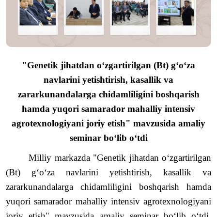
"Genetik jihatdan o‘zgartirilgan (Bt) g‘o‘za
navlarini yetishtirish, kasallik va
zararkunandalarga chidamliligini boshqarish
hamda yuqori samarador mahalliy intensiv
agrotexnologiyani joriy etish" mavzusida amaliy
seminar bo‘lib o‘tdi
Milliy markazda "Genetik jihatdan o‘zgartirilgan
(Bt) g‘o‘za navlarini yetishtirish, kasallik va
zararkunandalarga chidamliligini boshqarish hamda
yuqori samarador mahalliy intensiv agrotexnologiyani
joriy etish" mavzusida amaliy seminar bo‘lib o‘tdi.