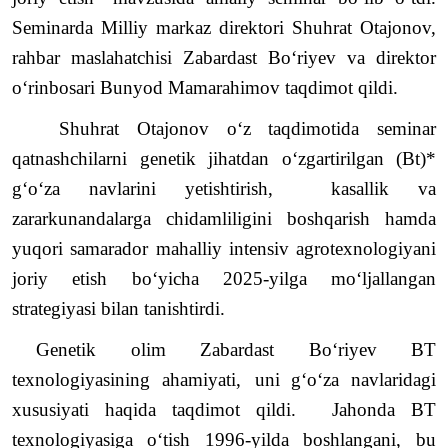
Seminarda Milliy markaz direktori Shuhrat Otajonov,
rahbar maslahatchisi Zabardast Bo‘riyev va direktor
o‘rinbosari Bunyod Mamarahimov taqdimot qildi.
Shuhrat Otajonov o‘z taqdimotida seminar
qatnashchilarni genetik jihatdan o‘zgartirilgan (Bt)*
g‘o‘za navlarini yetishtirish, kasallik va
zararkunandalarga chidamliligini boshqarish hamda
yuqori samarador mahalliy intensiv agrotexnologiyani
joriy etish bo‘yicha 2025-yilga mo‘ljallangan
strategiyasi bilan tanishtirdi.
Genetik
olim
Zabardast
Bo
‘
riyev
BT
texnologiyasining
ahamiyati
,
uni
g
‘
o
‘
za
navlaridagi
xususiyati
haqida
taqdimot
qildi
.
Jahonda
BT
texnologiyasiga
o
‘
tish
1996-
yilda
boshlangani
,
bu