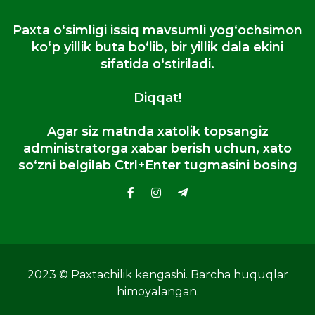
Paxta oʻsimligi issiq mavsumli yogʻochsimon
koʻp yillik buta boʻlib, bir yillik dala ekini
sifatida oʻstiriladi.
Diqqat!
Agar siz matnda xatolik topsangiz
administratorga xabar berish uchun, xato
so‘zni belgilab Ctrl+Enter tugmasini bosing
2023 © Paxtachilik kengashi. Barcha huquqlar
himoyalangan.