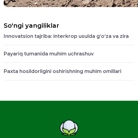
So'ngi yangiliklar
Innovatsion tajriba: interkrop usulda g‘o‘za va zira
Payariq tumanida muhim uchrashuv
Paxta hosildorligini oshirishning muhim omillari