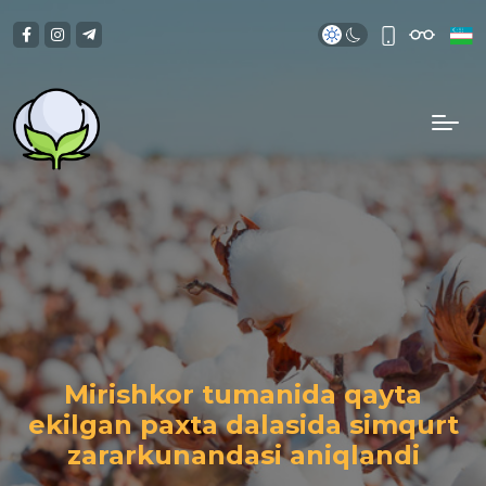
Mirishkor tumanida qayta
ekilgan paxta dalasida simqurt
zararkunandasi aniqlandi