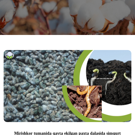
Mirishkor tumanida qayta ekilgan paxta dalasida simqurt