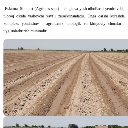
Eslatma: Simqurt (Agriotes spp.) – chigit va yosh nihollarni yemiruvchi,
tuproq ostida yashovchi xavfli zararkunandadir. Unga qarshi kurashda
kompleks yondashuv – agrotexnik, biologik va kimyoviy choralarni
uyg‘unlashtirish muhimdir.