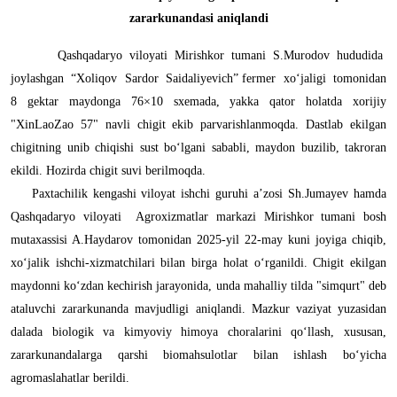
zararkunandasi aniqlandi
Qashqadaryo viloyati Mirishkor tumani S.Murodov hududida
joylashgan “Xoliqov Sardor Saidaliyevich” fermer xo‘jaligi tomonidan
8 gektar maydonga 76×10 sxemada, yakka qator holatda xorijiy
"XinLaoZao 57" navli chigit ekib parvarishlanmoqda. Dastlab ekilgan
chigitning unib chiqishi sust bo‘lgani sababli, maydon buzilib, takroran
ekildi. Hozirda chigit suvi berilmoqda.
Paxtachilik kengashi viloyat ishchi guruhi a’zosi Sh.Jumayev hamda
Qashqadaryo viloyati Agroxizmatlar markazi Mirishkor tumani bosh
mutaxassisi A.Haydarov tomonidan 2025-yil 22-may kuni joyiga chiqib,
xo‘jalik ishchi-xizmatchilari bilan birga holat o‘rganildi. Chigit ekilgan
maydonni ko‘zdan kechirish jarayonida, unda mahalliy tilda "simqurt" deb
ataluvchi zararkunanda mavjudligi aniqlandi. Mazkur vaziyat yuzasidan
dalada biologik va kimyoviy himoya choralarini qo‘llash, xususan,
zararkunandalarga qarshi biomahsulotlar bilan ishlash bo‘yicha
agromaslahatlar berildi.