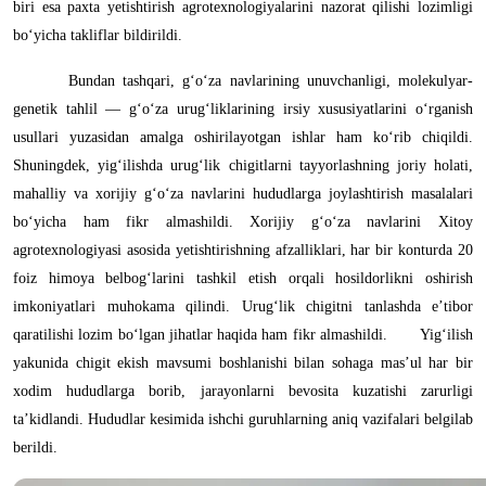
biri esa paxta yetishtirish agrotexnologiyalarini nazorat qilishi lozimligi
bo‘yicha takliflar bildirildi.
Bundan tashqari, g‘o‘za navlarining unuvchanligi, molekulyar-
genetik tahlil — g‘o‘za urug‘liklarining irsiy xususiyatlarini o‘rganish
usullari yuzasidan amalga oshirilayotgan ishlar ham ko‘rib chiqildi.
Shuningdek, yig‘ilishda urug‘lik chigitlarni tayyorlashning joriy holati,
mahalliy va xorijiy g‘o‘za navlarini hududlarga joylashtirish masalalari
bo‘yicha ham fikr almashildi. Xorijiy g‘o‘za navlarini Xitoy
agrotexnologiyasi asosida yetishtirishning afzalliklari, har bir konturda 20
foiz himoya belbog‘larini tashkil etish orqali hosildorlikni oshirish
imkoniyatlari muhokama qilindi. Urug‘lik chigitni tanlashda e’tibor
qaratilishi lozim bo‘lgan jihatlar haqida ham fikr almashildi.
Yig‘ilish
yakunida chigit ekish mavsumi boshlanishi bilan sohaga mas’ul har bir
xodim hududlarga borib, jarayonlarni bevosita kuzatishi zarurligi
ta’kidlandi. Hududlar kesimida ishchi guruhlarning aniq vazifalari belgilab
berildi.