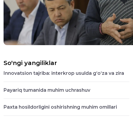
So'ngi yangiliklar
Innovatsion tajriba: interkrop usulda g‘o‘za va zira
Payariq tumanida muhim uchrashuv
Paxta hosildorligini oshirishning muhim omillari