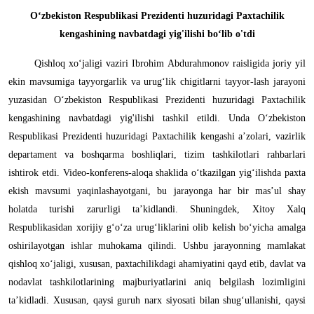
O‘zbekiston Respublikasi Prezidenti huzuridagi Paxtachilik
kengashining navbatdagi yig'ilishi bo‘lib o'tdi
Qishloq xo‘jaligi vaziri Ibrohim Abdurahmonov raisligida joriy yil
ekin mavsumiga tayyorgarlik va urug‘lik chigitlarni tayyor-lash jarayoni
yuzasidan O‘zbekiston Respublikasi Prezidenti huzuridagi Paxtachilik
kengashining navbatdagi yig'ilishi tashkil etildi. Unda O‘zbekiston
Respublikasi Prezidenti huzuridagi Paxtachilik kengashi a’zolari, vazirlik
departament va boshqarma boshliqlari, tizim tashkilotlari rahbarlari
ishtirok etdi. Video-konferens-aloqa shaklida o‘tkazilgan yig‘ilishda paxta
ekish mavsumi yaqinlashayotgani, bu jarayonga har bir mas’ul shay
holatda turishi zarurligi ta’kidlandi. Shuningdek, Xitoy Xalq
Respublikasidan xorijiy g‘o‘za urug‘liklarini olib kelish bo‘yicha amalga
oshirilayotgan ishlar muhokama qilindi. Ushbu jarayonning mamlakat
qishloq xo‘jaligi, xususan, paxtachilikdagi ahamiyatini qayd etib, davlat va
nodavlat tashkilotlarining majburiyatlarini aniq belgilash lozimligini
ta’kidladi. Xususan, qaysi guruh narx siyosati bilan shug‘ullanishi, qaysi