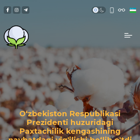
O‘zbekiston Respublikasi
Prezidenti huzuridagi
Paxtachilik kengashining
navbatdagi yig'ilishi bo‘lib o'tdi