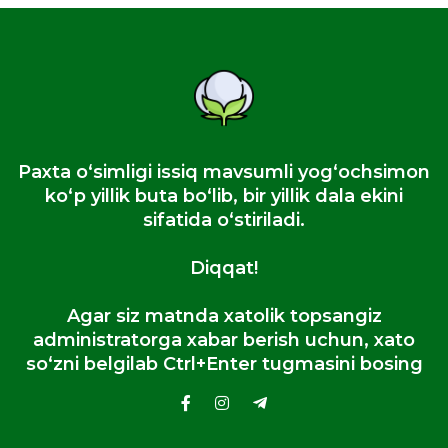
Paxta oʻsimligi issiq mavsumli yogʻochsimon
koʻp yillik buta boʻlib, bir yillik dala ekini
sifatida oʻstiriladi.
Diqqat!
Agar siz matnda xatolik topsangiz
administratorga xabar berish uchun, xato
so‘zni belgilab Ctrl+Enter tugmasini bosing