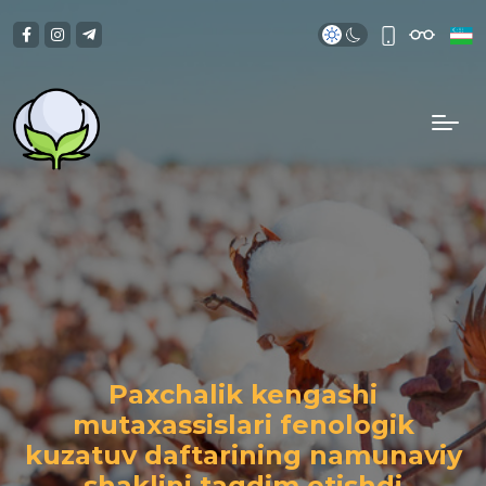
Paxchalik kengashi
mutaxassislari fenologik
kuzatuv daftarining namunaviy
shaklini taqdim etishdi