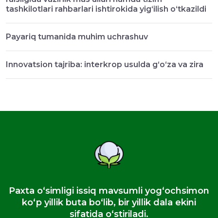
tashkilotlari rahbarlari ishtirokida yig‘ilish o‘tkazildi
Payariq tumanida muhim uchrashuv
Innovatsion tajriba: interkrop usulda g‘o‘za va zira
Paxta oʻsimligi issiq mavsumli yogʻochsimon
koʻp yillik buta boʻlib, bir yillik dala ekini
sifatida oʻstiriladi.