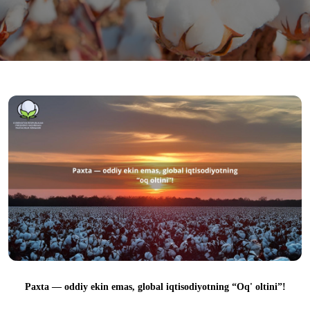
Paxta — oddiy ekin emas, global iqtisodiyotning “Oq' oltini”!