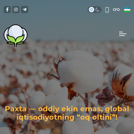
Paxta — oddiy ekin emas, global
iqtisodiyotning “oq oltini”!