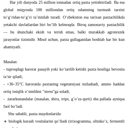
Har yili dunyoda 25 million tonnadan ortiq paxta yetishtiriladi. Bu esa
global miqyosda 100 milliondan ortiq odamning turmush tarzini
to‘g‘ridan-to‘g‘ri ta’minlab turadi. O‘zbekiston esa tarixan paxtachilikda
yetakchi davlatlardan biri bo‘lib kelmoqda. Biroq zamonaviy paxtachilik
— bu shunchaki ekish va terish emas, balki murakkab agrotexnik
jarayonlar tizimidir. Misol uchun, paxta gullaganidan boshlab har bir kun
ahamiyatli.
Masalan:
- tuproqdagi harorat pasayib yoki ko‘tarilib ketishi paxta hosiliga bevosita
ta’sir qiladi;
- +30–35°C haroratda paxtaning vegetatsiyasi tezlashadi, ammo haddan
ortiq issiqlik o‘simlikni “stress”ga soladi;
- zararkunandalar (masalan, shira, trips, g’o’za qurti) shu pallada ayniqsa
faol bo‘ladi.
Shu sababli, paxta maydonlarida:
🔹 biologik kurash vositalarini qo‘llash (trixogramma, oltinko‘z, fermentli