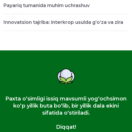
Payariq tumanida muhim uchrashuv
Innovatsion tajriba: interkrop usulda g‘o‘za va zira
Paxta oʻsimligi issiq mavsumli yogʻochsimon
koʻp yillik buta boʻlib, bir yillik dala ekini
sifatida oʻstiriladi.
Diqqat!