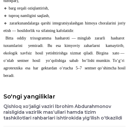
tuzoqlar),
🔹 barg orqali oziqlantirish,
🔹 tuproq namligini saqlash,
🔹 zararkunandalarga qarshi integratsiyalashgan himoya choralarini joriy
etish — hosildorlik va sifatning kafolatidir.
Bitta oddiy trixogramma hasharoti — minglab zararli hasharot
tuxumlarini yemiradi. Bu esa kimyoviy zaharlarni kamaytirib,
ekologik xavfsiz hosil yetishtirishga xizmat qiladi. Birgina xato —
o‘nlab sentner hosil yo‘qolishiga sabab bo‘lishi mumkin. To‘g‘ri
agrotexnika esa har gektardan o‘rtacha 5–7 sentner qo‘shimcha hosil
beradi.
So'ngi yangiliklar
Qishloq xo‘jaligi vaziri Ibrohim Abdurahmonov
raisligida vazirlik mas’ullari hamda tizim
tashkilotlari rahbarlari ishtirokida yig‘ilish o‘tkazildi