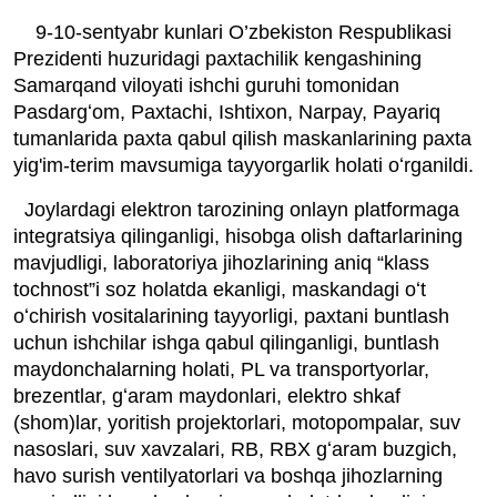
9-10-sentyabr kunlari O’zbekiston Respublikasi
Prezidenti huzuridagi paxtachilik kengashining
Samarqand viloyati ishchi guruhi tomonidan
Pasdargʻom, Paxtachi, Ishtixon, Narpay, Payariq
tumanlarida paxta qabul qilish maskanlarining paxta
yig'im-terim mavsumiga tayyorgarlik holati oʻrganildi.
Joylardagi elektron tarozining onlayn platformaga
integratsiya qilinganligi, hisobga olish daftarlarining
mavjudligi, laboratoriya jihozlarining aniq “klass
tochnost”i soz holatda ekanligi, maskandagi oʻt
oʻchirish vositalarining tayyorligi, paxtani buntlash
uchun ishchilar ishga qabul qilinganligi, buntlash
maydonchalarning holati, PL va transportyorlar,
brezentlar, gʻaram maydonlari, elektro shkaf
(shom)lar, yoritish projektorlari, motopompalar, suv
nasoslari, suv xavzalari, RB, RBX gʻaram buzgich,
havo surish ventilyatorlari va boshqa jihozlarning