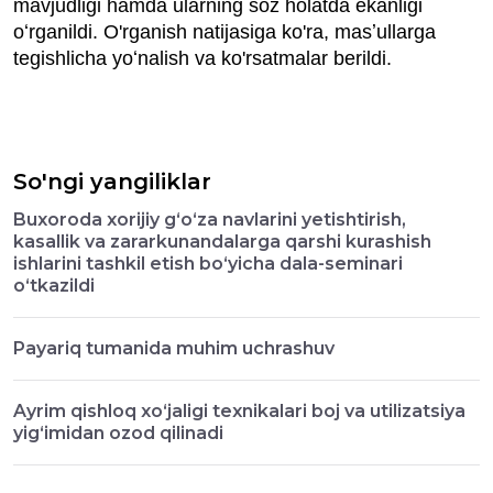
mavjudligi hamda ularning soz holatda ekanligi
oʻrganildi. O'rganish natijasiga ko'ra, masʼullarga
tegishlicha yoʻnalish va ko'rsatmalar berildi.
So'ngi yangiliklar
Buxoroda xorijiy g‘o‘za navlarini yetishtirish,
kasallik va zararkunandalarga qarshi kurashish
ishlarini tashkil etish bo‘yicha dala-seminari
o‘tkazildi
Payariq tumanida muhim uchrashuv
Ayrim qishloq xo‘jaligi texnikalari boj va utilizatsiya
yig‘imidan ozod qilinadi