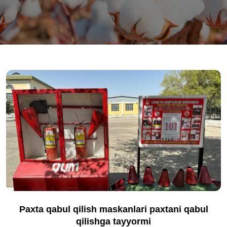
Paxta qabul qilish maskanlari paxtani qabul
qilishga tayyormi