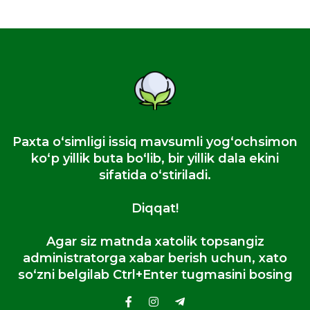
Paxta oʻsimligi issiq mavsumli yogʻochsimon
koʻp yillik buta boʻlib, bir yillik dala ekini
sifatida oʻstiriladi.
Diqqat!
Agar siz matnda xatolik topsangiz
administratorga xabar berish uchun, xato
so‘zni belgilab Ctrl+Enter tugmasini bosing