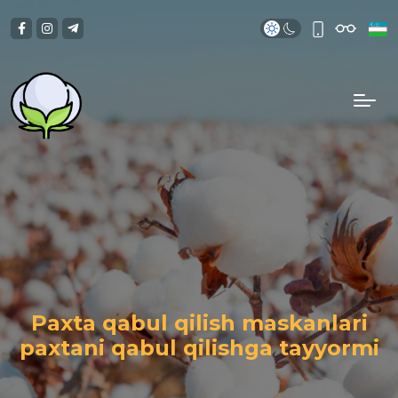
Paxta qabul qilish maskanlari
paxtani qabul qilishga tayyormi