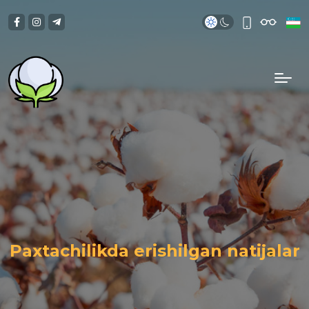
Paxtachilikda erishilgan natijalar