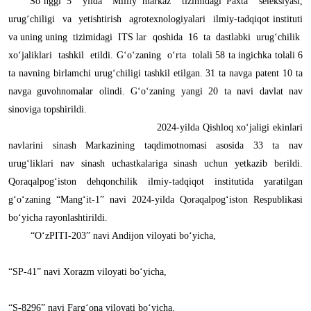
So‘nggi 5 yilda Milliy markaz tizimidagi Paxta seleksiyasi,
urug‘chiligi va yetishtirish agrotexnologiyalari ilmiy-tadqiqot instituti
va uning uning tizimidagi ITS lar qoshida 16 ta dastlabki urug‘chilik
xo‘jaliklari tashkil etildi. G‘o‘zaning o‘rta tolali 58 ta ingichka tolali 6
ta navning birlamchi urug‘chiligi tashkil etilgan. 31 ta navga patent 10 ta
navga guvohnomalar olindi. G‘o‘zaning yangi 20 ta navi davlat nav
sinoviga topshirildi.
2024-yilda Qishloq xo‘jaligi ekinlari
navlarini sinash Markazining taqdimotnomasi asosida 33 ta nav
urug‘liklari nav sinash uchastkalariga sinash uchun yetkazib berildi.
Qoraqalpog‘iston dehqonchilik ilmiy-tadqiqot institutida yaratilgan
g‘o‘zaning “Mang‘it-1” navi 2024-yilda Qoraqalpog‘iston Respublikasi
bo‘yicha rayonlashtirildi.
“O‘zPITI-203” navi Andijon viloyati bo‘yicha,
“SP-41” navi Xorazm viloyati bo‘yicha,
“S-8296” navi Farg‘ona viloyati bo‘yicha,