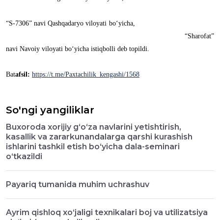
“S-7306” navi Qashqadaryo viloyati bo‘yicha,
“Sharofat”
navi Navoiy viloyati bo‘yicha istiqbolli deb topildi.
Bat
afsil:
https://t.me/Paxtachilik_kengashi/1568
So'ngi yangiliklar
Buxoroda xorijiy g‘o‘za navlarini yetishtirish,
kasallik va zararkunandalarga qarshi kurashish
ishlarini tashkil etish bo‘yicha dala-seminari
o‘tkazildi
Payariq tumanida muhim uchrashuv
Ayrim qishloq xo‘jaligi texnikalari boj va utilizatsiya