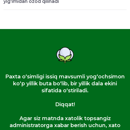
yig‘imidan ozod qilinadi
Paxta oʻsimligi issiq mavsumli yogʻochsimon
koʻp yillik buta boʻlib, bir yillik dala ekini
sifatida oʻstiriladi.
Diqqat!
Agar siz matnda xatolik topsangiz
administratorga xabar berish uchun, xato