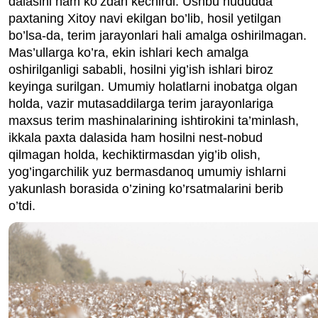
dalasini ham ko’zdan kechirdi. Ushbu hududda
paxtaning Xitoy navi ekilgan bo’lib, hosil yetilgan
bo’lsa-da, terim jarayonlari hali amalga oshirilmagan.
Mas’ullarga ko’ra, ekin ishlari kech amalga
oshirilganligi sababli, hosilni yig’ish ishlari biroz
keyinga surilgan. Umumiy holatlarni inobatga olgan
holda, vazir mutasaddilarga terim jarayonlariga
maxsus terim mashinalarining ishtirokini ta’minlash,
ikkala paxta dalasida ham hosilni nest-nobud
qilmagan holda, kechiktirmasdan yig’ib olish,
yog’ingarchilik yuz bermasdanoq umumiy ishlarni
yakunlash borasida o’zining ko’rsatmalarini berib
o’tdi.