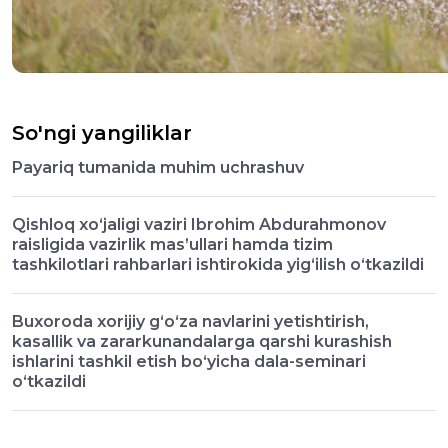
So'ngi yangiliklar
Payariq tumanida muhim uchrashuv
Qishloq xo‘jaligi vaziri Ibrohim Abdurahmonov
raisligida vazirlik mas’ullari hamda tizim
tashkilotlari rahbarlari ishtirokida yig‘ilish o‘tkazildi
Buxoroda xorijiy g‘o‘za navlarini yetishtirish,
kasallik va zararkunandalarga qarshi kurashish
ishlarini tashkil etish bo‘yicha dala-seminari
o‘tkazildi