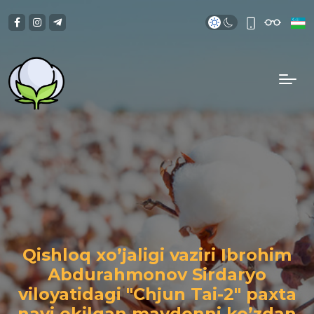
Qishloq xo’jaligi vaziri Ibrohim
Abdurahmonov Sirdaryo
viloyatidagi "Chjun Tai-2" paxta
navi ekilgan maydonni ko’zdan