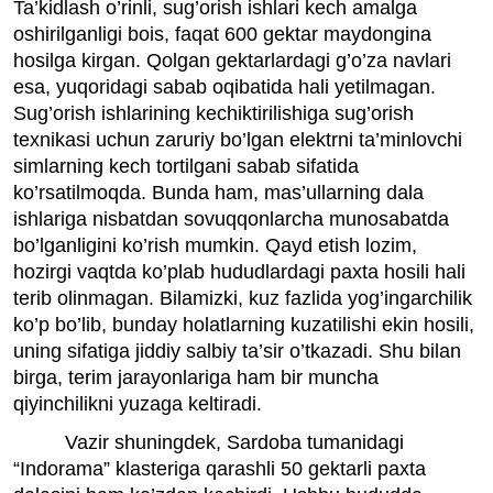
Ta’kidlash o’rinli, sug’orish ishlari kech amalga
oshirilganligi bois, faqat 600 gektar maydongina
hosilga kirgan. Qolgan gektarlardagi g’o’za navlari
esa, yuqoridagi sabab oqibatida hali yetilmagan.
Sug’orish ishlarining kechiktirilishiga sug’orish
texnikasi uchun zaruriy bo’lgan elektrni ta’minlovchi
simlarning kech tortilgani sabab sifatida
ko’rsatilmoqda. Bunda ham, mas’ullarning dala
ishlariga nisbatdan sovuqqonlarcha munosabatda
bo’lganligini ko’rish mumkin. Qayd etish lozim,
hozirgi vaqtda ko’plab hududlardagi paxta hosili hali
terib olinmagan. Bilamizki, kuz fazlida yog’ingarchilik
ko’p bo’lib, bunday holatlarning kuzatilishi ekin hosili,
uning sifatiga jiddiy salbiy ta’sir o’tkazadi. Shu bilan
birga, terim jarayonlariga ham bir muncha
qiyinchilikni yuzaga keltiradi.
Vazir shuningdek, Sardoba tumanidagi
“Indorama” klasteriga qarashli 50 gektarli paxta