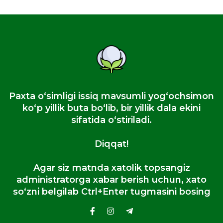
Paxta oʻsimligi issiq mavsumli yogʻochsimon
koʻp yillik buta boʻlib, bir yillik dala ekini
sifatida oʻstiriladi.
Diqqat!
Agar siz matnda xatolik topsangiz
administratorga xabar berish uchun, xato
so‘zni belgilab Ctrl+Enter tugmasini bosing