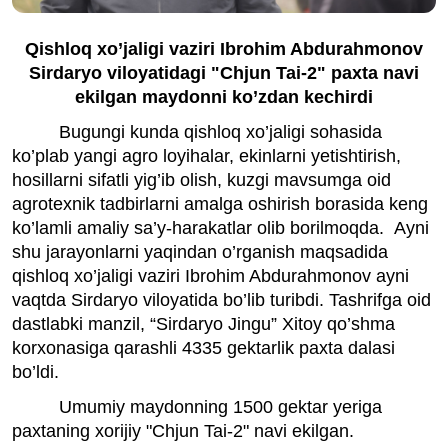
Qishloq xo’jaligi vaziri Ibrohim Abdurahmonov
Sirdaryo viloyatidagi "Chjun Tai-2" paxta navi
ekilgan maydonni ko’zdan kechirdi
Bugungi kunda qishloq xo’jaligi sohasida
ko’plab yangi agro loyihalar, ekinlarni yetishtirish,
hosillarni sifatli yig’ib olish, kuzgi mavsumga oid
agrotexnik tadbirlarni amalga oshirish borasida keng
ko’lamli amaliy sa’y-harakatlar olib borilmoqda. Ayni
shu jarayonlarni yaqindan o’rganish maqsadida
qishloq xo’jaligi vaziri Ibrohim Abdurahmonov ayni
vaqtda Sirdaryo viloyatida bo’lib turibdi. Tashrifga oid
dastlabki manzil, “Sirdaryo Jingu” Xitoy qo’shma
korxonasiga qarashli 4335 gektarlik paxta dalasi
bo’ldi.
Umumiy maydonning 1500 gektar yeriga
paxtaning xorijiy "Chjun Tai-2" navi ekilgan.