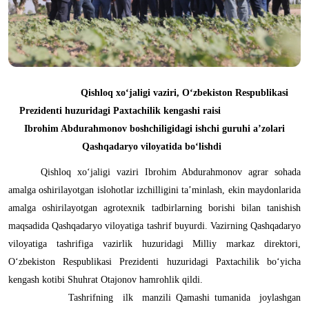
Qishloq xo‘jaligi vaziri, O‘zbekiston Respublikasi
Prezidenti huzuridagi Paxtachilik kengashi raisi
Ibrohim Abdurahmonov boshchiligidagi ishchi guruhi a’zolari
Qashqadaryo viloyatida bo‘lishdi
Qishloq xo‘jaligi vaziri Ibrohim Abdurahmonov agrar sohada
amalga oshirilayotgan islohotlar izchilligini ta’minlash, ekin maydonlarida
amalga oshirilayotgan agrotexnik tadbirlarning borishi bilan tanishish
maqsadida Qashqadaryo viloyatiga tashrif buyurdi. Vazirning Qashqadaryo
viloyatiga tashrifiga vazirlik huzuridagi Milliy markaz direktori,
O‘zbekiston Respublikasi Prezidenti huzuridagi Paxtachilik bo‘yicha
kengash kotibi Shuhrat Otajonov hamrohlik qildi.
Tashrifning ilk manzili Qamashi tumanida joylashgan