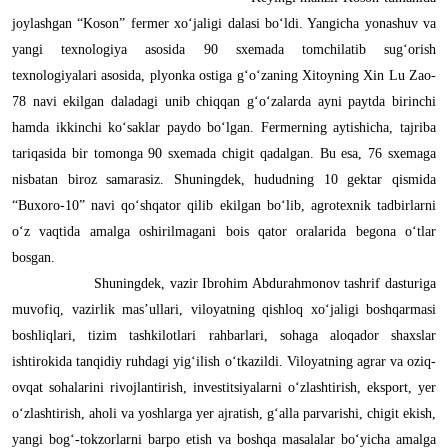
joylashgan “Koson” fermer xo‘jaligi dalasi bo‘ldi. Yangicha yonashuv va
yangi texnologiya asosida 90 sxemada tomchilatib sug‘orish
texnologiyalari asosida, plyonka ostiga g‘o‘zaning Xitoyning Xin Lu Zao-
78 navi ekilgan daladagi unib chiqqan g‘o‘zalarda ayni paytda birinchi
hamda ikkinchi ko‘saklar paydo bo‘lgan. Fermerning aytishicha, tajriba
tariqasida bir tomonga 90 sxemada chigit qadalgan. Bu esa, 76 sxemaga
nisbatan biroz samarasiz. Shuningdek, hududning 10 gektar qismida
“Buxoro-10” navi qo‘shqator qilib ekilgan bo‘lib, agrotexnik tadbirlarni
o‘z vaqtida amalga oshirilmagani bois qator oralarida begona o‘tlar
bosgan.
Shuningdek, vazir Ibrohim Abdurahmonov tashrif dasturiga
muvofiq, vazirlik mas’ullari, viloyatning qishloq xo‘jaligi boshqarmasi
boshliqlari, tizim tashkilotlari rahbarlari, sohaga aloqador shaxslar
ishtirokida tanqidiy ruhdagi yig‘ilish o‘tkazildi. Viloyatning agrar va oziq-
ovqat sohalarini rivojlantirish, investitsiyalarni o‘zlashtirish, eksport, yer
o‘zlashtirish, aholi va yoshlarga yer ajratish, g‘alla parvarishi, chigit ekish,
yangi bog‘-tokzorlarni barpo etish va boshqa masalalar bo‘yicha amalga