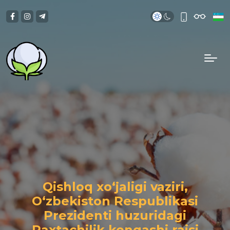
Qishloq xo‘jaligi vaziri,
O‘zbekiston Respublikasi
Prezidenti huzuridagi
Paxtachilik kengashi raisi