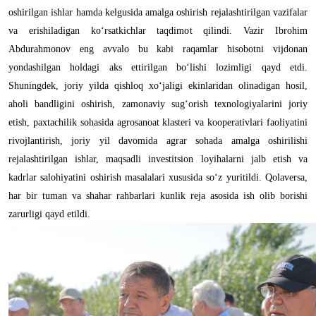
oshirilgan ishlar hamda kelgusida amalga oshirish rejalashtirilgan vazifalar
va erishiladigan ko‘rsatkichlar taqdimot qilindi. Vazir Ibrohim
Abdurahmonov eng avvalo bu kabi raqamlar hisobotni vijdonan
yondashilgan holdagi aks ettirilgan bo‘lishi lozimligi qayd etdi.
Shuningdek, joriy yilda qishloq xo‘jaligi ekinlaridan olinadigan hosil,
aholi bandligini oshirish, zamonaviy sug‘orish texnologiyalarini joriy
etish, paxtachilik sohasida agrosanoat klasteri va kooperativlari faoliyatini
rivojlantirish, joriy yil davomida agrar sohada amalga oshirilishi
rejalashtirilgan ishlar, maqsadli investitsion loyihalarni jalb etish va
kadrlar salohiyatini oshirish masalalari xususida so‘z yuritildi. Qolaversa,
har bir tuman va shahar rahbarlari kunlik reja asosida ish olib borishi
zarurligi qayd etildi.