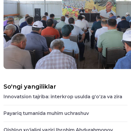
So'ngi yangiliklar
Innovatsion tajriba: interkrop usulda g‘o‘za va zira
Payariq tumanida muhim uchrashuv
Qishloq xo‘jaligi vaziri Ibrohim Abdurahmonov