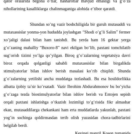
qator oralarida begona o‘tlar, hasharotlar mavjud emasligi va g‘o‘za
nihollarining kasalliklarga chalinmaganiga alohida e’tibor qaratdi.
Shundan so‘ng vazir boshchiligida bir guruh mutasaddi va
mutaxassislar yonma-yon hududda joylashgan “Shodi o‘g‘li Salim” fermer
xo‘jaligi dalasi bilan ham tanishdi. Bu yerda ham 16 gektar yerga
g‘o‘zaning mahalliy “Buxoro-8” navi ekilgan bo‘lib, paxtani tomchilatib
sug‘orish tizimi yo‘lga qo‘yilgan. Biroq g‘o‘zalarning vegetatsiya davri
biroz orqada qolganligi sababli mutaxassislar bilan birgalikda
stimulyatorlar bilan ishlov berish masalasi ko‘rib chiqildi. Shunda
g‘o‘zalarning yetilishi ancha muddatga tezlashadi. Bu esa hosildorlikka
albatta ijobiy ta’sir ko‘rsatadi. Vazir Ibrohim Abdurahmonov bu bo‘yicha
g‘o‘zaga tezda biostimulyatorlar bilan ishlov berish va Entojen sepish
orqali paxtani ishlatishga o‘tkazish lozimligi to‘g‘risida fikr almashar
ekan, mutasaddilarga chekankani ham erta muddatlarda yakunlab, paxtani
yog‘in sochinga qoldirmasdan terib olish yuzasidan chora-tadbirlarini
belgilab berdi.
Keyingi manzil Koson tumanida