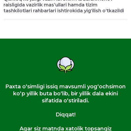
raisligida vazirlik mas’ullari hamda tizim
tashkilotlari rahbarlari ishtirokida yig‘ilish o‘tkazildi
Paxta oʻsimligi issiq mavsumli yogʻochsimon
koʻp yillik buta boʻlib, bir yillik dala ekini
sifatida oʻstiriladi.
Diqqat!
Agar siz matnda xatolik topsangiz