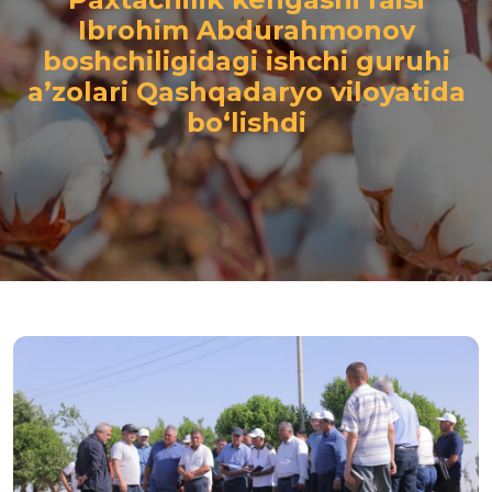
Ibrohim Abdurahmonov
boshchiligidagi ishchi guruhi
a’zolari Qashqadaryo viloyatida
bo‘lishdi