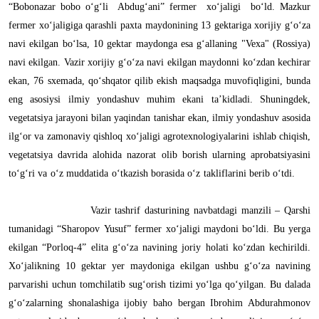
“Bobonazar bobo o‘g‘li Abdug‘ani” fermer xo‘jaligi
bo
‘
ld
. Mazkur
fermer xo‘jaligiga qarashli paxta maydonining 13 gektariga xorijiy g‘o‘za
navi ekilgan bo‘lsa, 10 gektar maydonga esa g‘allaning "Vexa" (Rossiya)
navi ekilgan. Vazir xorijiy g‘o‘za navi ekilgan maydonni ko‘zdan kechirar
ekan, 76 sxemada, qo‘shqator qilib ekish maqsadga muvofiqligini, bunda
eng asosiysi ilmiy yondashuv muhim ekani ta’kidladi. Shuningdek,
vegetatsiya jarayoni bilan yaqindan tanishar ekan, ilmiy yondashuv asosida
ilg‘or va zamonaviy qishloq xo‘jaligi agrotexnologiyalarini ishlab chiqish,
vegetatsiya davrida alohida nazorat olib borish ularning aprobatsiyasini
to‘g‘ri va o‘z muddatida o‘tkazish borasida o‘z takliflarini berib o‘tdi.
Vazir
tashrif
dasturining
navbatdagi
manzili
–
Qarshi
tumanidagi
“
Sharopov
Yusuf
”
fermer
xo
‘
jaligi
maydoni
bo
‘
ldi
.
Bu yerga
ekilgan “Porloq-4” elita g‘o‘za navining joriy holati ko‘zdan kechirildi.
Xo‘jalikning 10 gektar yer maydoniga ekilgan ushbu g‘o‘za navining
parvarishi uchun tomchilatib sug‘orish tizimi yo‘lga qo‘yilgan. Bu dalada
g‘o‘zalarning shonalashiga ijobiy baho bergan Ibrohim Abdurahmonov