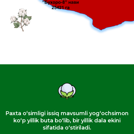
Paxta oʻsimligi issiq mavsumli yogʻochsimon
koʻp yillik buta boʻlib, bir yillik dala ekini
sifatida oʻstiriladi.