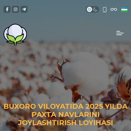
BUXORO VILOYATIDA 2025 YILDA
PAXTA NAVLARINI
JOYLASHTIRISH LOYIHASI