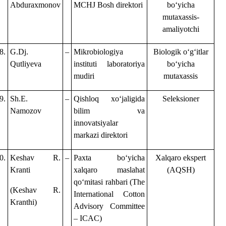
Abduraxmonov
MCHJ Bosh direktori
boʻyicha
mutaxassis-
amaliyotchi
8.
G.Dj.
–
Mikrobiologiya
Biologik oʻgʻitlar
Qutliyeva
instituti laboratoriya
boʻyicha
mudiri
mutaxassis
9.
Sh.E.
–
Qishloq xoʻjaligida
Seleksioner
Namozov
bilim va
innovatsiyalar
markazi
direktori
0.
Keshav R.
–
Paxta boʻyicha
Xalqaro ekspert
Kranti
xalqaro maslahat
(AQSH)
qoʻmitasi rahbari (The
(Keshav R.
International Cotton
Kranthi)
Advisory Committee
–
ICAC)