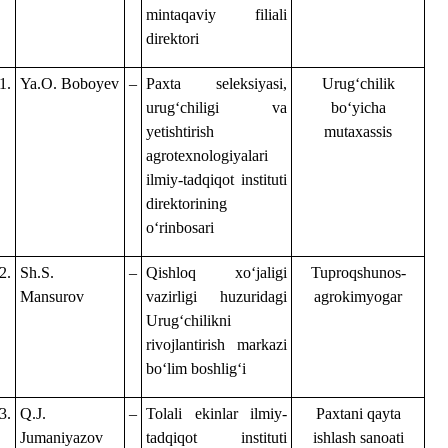
mintaqaviy filiali
direktori
1.
Ya.O. Boboyev
–
Paxta seleksiyasi,
Urugʻchilik
urugʻchiligi va
boʻyicha
yetishtirish
mutaxassis
agrotexnologiyalari
ilmiy-tadqiqot instituti
direktorining
oʻrinbosari
2.
Sh.S.
–
Qishloq xoʻjaligi
Tuproqshunos-
Mansurov
vazirligi huzuridagi
agrokimyogar
Urugʻchilikni
rivojlantirish markazi
boʻlim boshligʻi
3.
Q.J.
–
Tolali ekinlar ilmiy-
Paxtani qayta
Jumaniyazov
tadqiqot instituti
ishlash sanoati