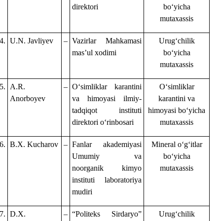
direktori
boʻyicha
mutaxassis
4.
U.N. Javliyev
–
Vazirlar Mahkamasi
Urugʻchilik
masʼul xodimi
boʻyicha
mutaxassis
5.
A.R.
–
Oʻsimliklar karantini
Oʻsimliklar
Anorboyev
va himoyasi ilmiy-
karantini va
tadqiqot instituti
himoyasi boʻyicha
direktori
oʻrinbosari
mutaxassis
6.
B.X. Kucharov
–
Fanlar akademiyasi
Mineral oʻgʻitlar
Umumiy va
boʻyicha
noorganik kimyo
mutaxassis
instituti laboratoriya
mudiri
7.
D.X.
–
“Politeks Sirdaryo”
Urugʻchilik