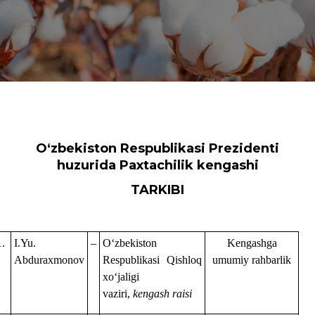
Oʻzbekiston Respublikasi Prezidenti
huzurida Paxtachilik kengashi
TARKIBI
1.
I.Yu.
–
Oʻzbekiston
Kengashga
Abduraxmonov
Respublikasi Qishloq
umumiy rahbarlik
xoʻjaligi
vaziri,
kengash raisi