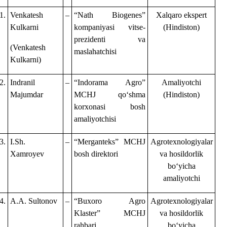
1.
Venkatesh
–
“Nath Biogenes”
Xalqaro ekspert
Kulkarni
kompaniyasi vitse-
(Hindiston)
prezidenti va
(Venkatesh
maslahatchisi
Kulkarni)
2.
Indranil
–
“Indorama Agro”
Amaliyotchi
Majumdar
MCHJ qoʻshma
(Hindiston)
korxonasi bosh
amaliyotchisi
3.
I.Sh.
–
“Merganteks” MCHJ
Agrotexnologiyalar
Xamroyev
bosh direktori
va hosildorlik
boʻyicha
amaliyotchi
4.
A.A. Sultonov
–
“Buxoro Agro
Agrotexnologiyalar
Klaster” MCHJ
va hosildorlik
rahbari
boʻyicha