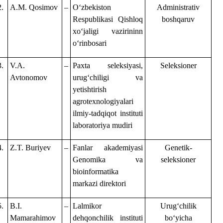
2.
A.M. Qosimov
–
Oʻzbekiston
Administrativ
Respublikasi Qishloq
boshqaruv
xoʻjaligi vazirininn
oʻrinbosari
3.
V.A.
–
Paxta seleksiyasi,
Seleksioner
Avtonomov
urugʻchiligi va
yetishtirish
agrotexnologiyalari
ilmiy-tadqiqot instituti
laboratoriya mudiri
4.
Z.T. Buriyev
–
Fanlar akademiyasi
Genetik-
Genomika va
seleksioner
bioinformatika
markazi direktori
5.
B.I.
–
Lalmikor
Urugʻchilik
Mamarahimov
dehqonchilik instituti
boʻyicha