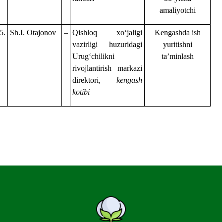
amaliyotchi
5.
Sh.I. Otajonov
–
Qishloq xoʻjaligi
Kengashda ish
vazirligi huzuridagi
yuritishni
Urugʻchilikni
taʼminlash
rivojlantirish markazi
direktori
,
kengash
kotibi