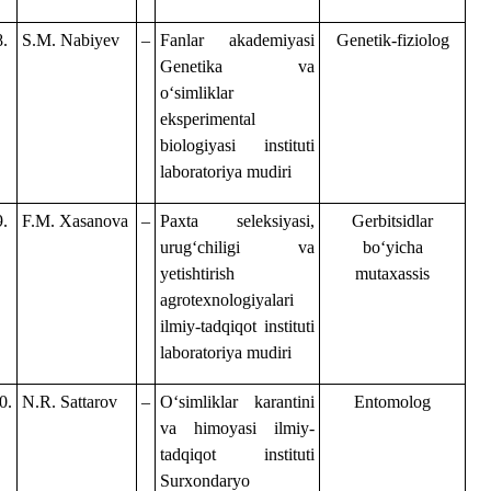
8.
S.M. Nabiyev
–
Fanlar akademiyasi
Genetik-fiziolog
Genetika va
oʻsimliklar
eksperimental
biologiyasi instituti
laboratoriya mudiri
9.
F.M. Xasanova
–
Paxta seleksiyasi,
Gerbitsidlar
urugʻchiligi va
boʻyicha
yetishtirish
mutaxassis
agrotexnologiyalari
ilmiy-tadqiqot instituti
laboratoriya mudiri
0.
N.R. Sattarov
–
Oʻsimliklar karantini
Entomolog
va himoyasi ilmiy-
tadqiqot instituti
Surxondaryo