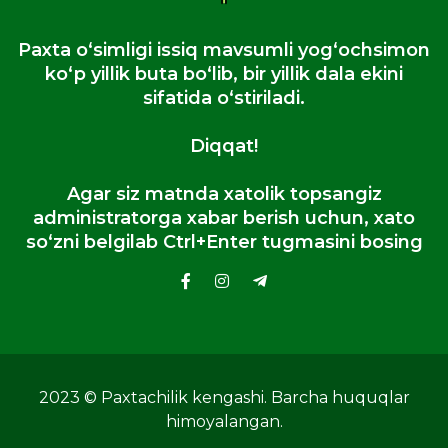
Paxta oʻsimligi issiq mavsumli yogʻochsimon
koʻp yillik buta boʻlib, bir yillik dala ekini
sifatida oʻstiriladi.
Diqqat!
Agar siz matnda xatolik topsangiz
administratorga xabar berish uchun, xato
so‘zni belgilab Ctrl+Enter tugmasini bosing
2023 © Paxtachilik kengashi. Barcha huquqlar
himoyalangan.