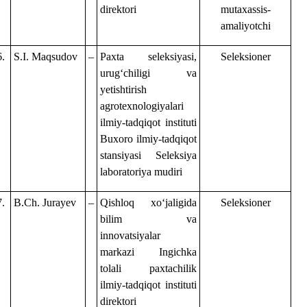
direktori
mutaxassis-
amaliyotchi
6.
S.I. Maqsudov
–
Paxta seleksiyasi,
Seleksioner
urugʻchiligi va
yetishtirish
agrotexnologiyalari
ilmiy-tadqiqot instituti
Buxoro ilmiy-tadqiqot
stansiyasi Seleksiya
laboratoriya mudiri
7.
B.Ch. Jurayev
–
Qishloq xoʻjaligida
Seleksioner
bilim va
innovatsiyalar
markazi Ingichka
tolali paxtachilik
ilmiy-tadqiqot instituti
direktori