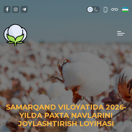
SAMARQAND VILOYATIDA 2026-
YILDA PAXTA NAVLARINI
JOYLASHTIRISH LOYIHASI