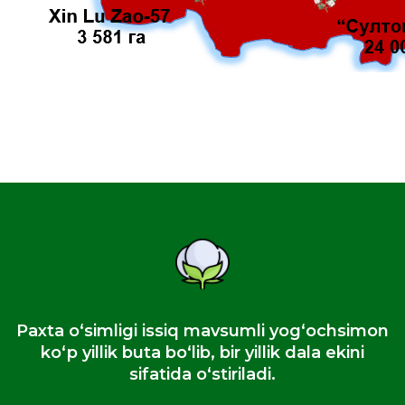
Paxta oʻsimligi issiq mavsumli yogʻochsimon
koʻp yillik buta boʻlib, bir yillik dala ekini
sifatida oʻstiriladi.