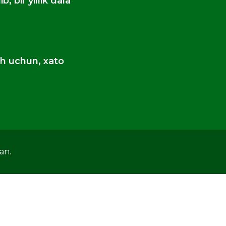
, bir yillik dala
sh uchun, xato
an.