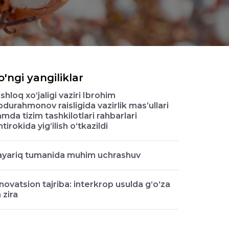
o'ngi yangiliklar
shloq xo‘jaligi vaziri Ibrohim
durahmonov raisligida vazirlik mas’ullari
mda tizim tashkilotlari rahbarlari
htirokida yig‘ilish o‘tkazildi
ayariq tumanida muhim uchrashuv
novatsion tajriba: interkrop usulda g‘o‘za
 zira