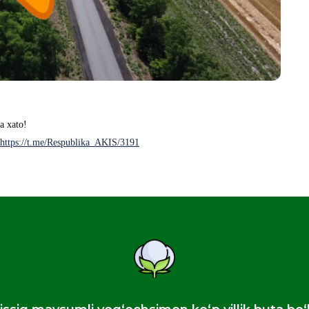
ni qanday sug‘orish kerak?
tta xato!
https://t.me/Respublika_AKIS/3191