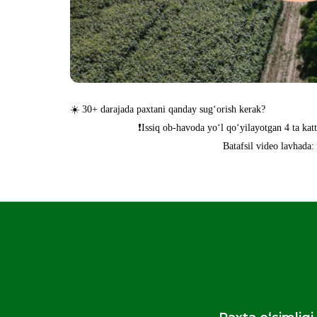
☀️ 30+ darajada paxta
❗️Issiq ob-havoda yo‘l qo‘yilayotgan 4 ta ka
Batafsil video lavhada: