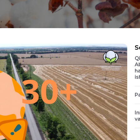
S
Qi
Ab
ha
is
P
In
va