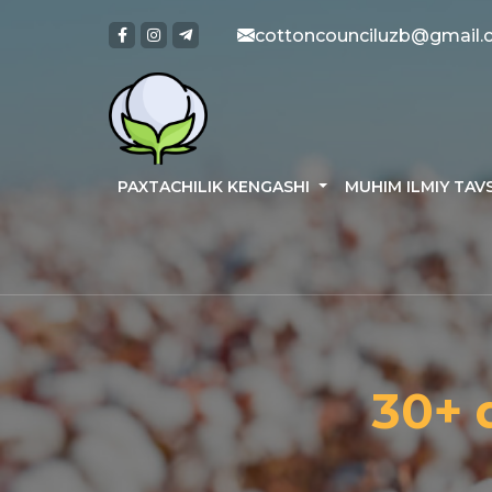
cottoncounciluzb@gmail
PAXTACHILIK KENGASHI
MUHIM ILMIY TAV
30+ 