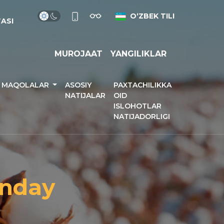
OʻZBEK TILI
TASI
MUROJAAT
YANGILIKLAR
N MAQOLALAR
ASOSIY
PAXTACHILIKKA
NATIJALAR
OID
ISLOHOTLAR
NATIJADORLIGI
anday