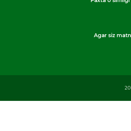
Paxta oʻsimligi 
Agar siz matn
20