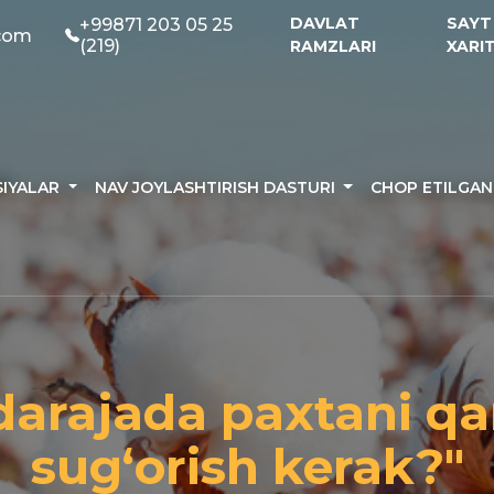
DAVLAT
SAYT
+99871 203 05 25
.com
(219)
RAMZLARI
XARI
SIYALAR
NAV JOYLASHTIRISH DASTURI
CHOP ETILGA
darajada paxtani q
sug‘orish kerak?"