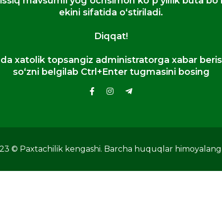
issiq mavsumli yogʻochsimon koʻp yillik buta boʻlib
ekini sifatida oʻstiriladi.
Diqqat!
da xatolik topsangiz administratorga xabar beri
so‘zni belgilab Ctrl+Enter tugmasini bosing
23 © Paxtachilik kengashi. Barcha huquqlar himoyalang