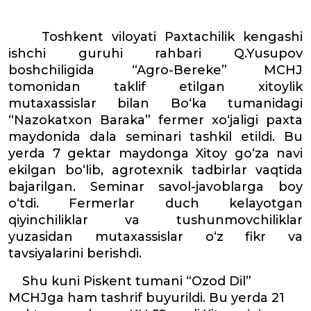
Toshkent viloyati Paxtachilik kengashi
ishchi guruhi rahbari Q.Yusupov
boshchiligida “Agro-Bereke” MCHJ
tomonidan taklif etilgan xitoylik
mutaxassislar bilan Bo‘ka tumanidagi
“Nazokatxon Baraka” fermer xo‘jaligi paxta
maydonida dala seminari tashkil etildi. Bu
yerda 7 gektar maydonga Xitoy go‘za navi
ekilgan bo‘lib, agrotexnik tadbirlar vaqtida
bajarilgan. Seminar savol-javoblarga boy
o‘tdi. Fermerlar duch kelayotgan
qiyinchiliklar va tushunmovchiliklar
yuzasidan mutaxassislar o‘z fikr va
tavsiyalarini berishdi.
Shu kuni Piskent tumani “Ozod Dil”
MCHJga ham tashrif buyurildi. Bu yerda 21