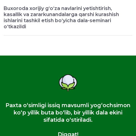
Buxoroda xorijiy g‘o‘za navlarini yetishtirish,
kasallik va zararkunandalarga qarshi kurashish
ishlarini tashkil etish bo‘yicha dala-seminari
o‘tkazildi
Paxta oʻsimligi issiq mavsumli yogʻochsimon
koʻp yillik buta boʻlib, bir yillik dala ekini
sifatida oʻstiriladi.
Diqqat!