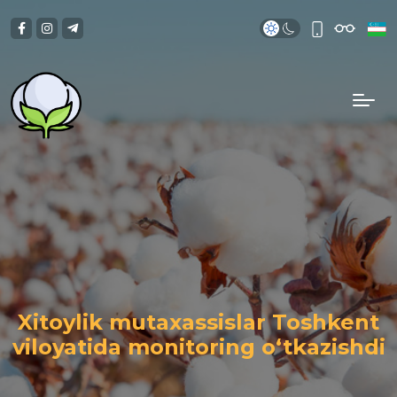
Xitoylik mutaxassislar Toshkent
viloyatida monitoring o‘tkazishdi