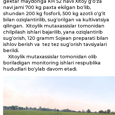
gektar maydonga KH 52 navli Xitoy g‘o‘za
navi jami 700 kg paxta ekilgan bo‘lib,
shundan 200 kg fosforli, 500 kg azotli o‘g‘it
bilan oziqlantirilib, sug‘orilgan va kultivatsiya
qilingan. Xitoylik mutaxassislar tomonidan
chilpilash ishlari bajarilib, yana oziqlantirib
sug‘orish, 120 gramm Sojean preparati bilan
ishlov berish va tez tez sug‘orish tavsiyalari
berildi.
Xitoylik mutaxassislar tomonidan olib
boriladigan monitoring ishlari respublika
hududlari bo‘ylab davom etadi.