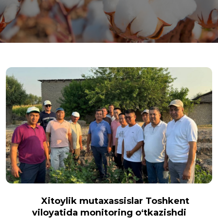
Xitoylik mutaxassislar Toshkent
viloyatida monitoring o‘tkazishdi