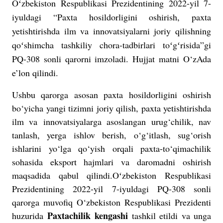
Oʻzbekiston Respublikasi Prezidentining 2022-yil 7-
iyuldagi “Paxta hosildorligini oshirish, paxta
yetishtirishda ilm va innovatsiyalarni joriy qilishning
qoʻshimcha tashkiliy chora-tadbirlari toʻgʻrisida”gi
PQ-308 sonli qarorni imzoladi. Hujjat matni O‘zAda
e’lon qilindi.
Ushbu qarorga asosan paxta hosildorligini oshirish
bo‘yicha yangi tizimni joriy qilish, paxta yetishtirishda
ilm va innovatsiyalarga asoslangan urug‘chilik, nav
tanlash, yerga ishlov berish, o‘g‘itlash, sug‘orish
ishlarini yo‘lga qo‘yish orqali paxta-to‘qimachilik
sohasida eksport hajmlari va daromadni oshirish
maqsadida qabul qilindi.Oʻzbekiston Respublikasi
Prezidentining 2022-yil 7-iyuldagi PQ-308 sonli
qarorga muvofiq O‘zbekiston Respublikasi Prezidenti
Paxtachilik kengashi
huzurida
tashkil etildi va unga