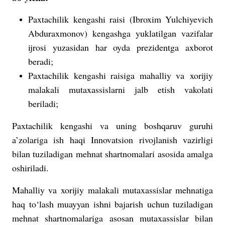
Paxtachilik kengashi raisi (Ibroxim Yulchiyevich
Abduraxmonov) kengashga yuklatilgan vazifalar
ijrosi yuzasidan har oyda prezidentga axborot
beradi;
Paxtachilik kengashi raisiga mahalliy va xorijiy
malakali mutaxassislarni jalb etish vakolati
beriladi;
Paxtachilik kengashi va uning boshqaruv guruhi
a’zolariga ish haqi Innovatsion rivojlanish vazirligi
bilan tuziladigan mehnat shartnomalari asosida amalga
oshiriladi.
Mahalliy va xorijiy malakali mutaxassislar mehnatiga
haq to‘lash muayyan ishni bajarish uchun tuziladigan
mehnat shartnomalariga asosan mutaxassislar bilan