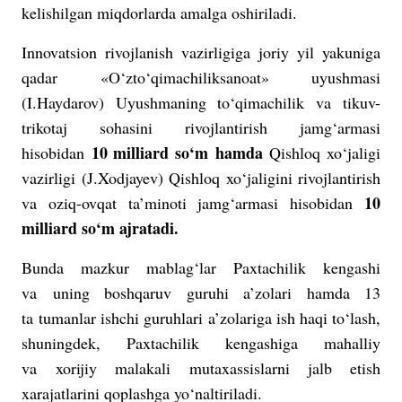
kelishilgan miqdorlarda amalga oshiriladi.
Innovatsion rivojlanish vazirligiga joriy yil yakuniga
qadar «O‘zto‘qimachiliksanoat» uyushmasi
(I.Haydarov) Uyushmaning to‘qimachilik va tikuv-
trikotaj sohasini rivojlantirish jamg‘armasi
10 milliard so‘m
hamda
hisobidan
Qishloq xo‘jaligi
vazirligi (J.Xodjayev) Qishloq xo‘jaligini rivojlantirish
10
va oziq-ovqat ta’minoti jamg‘armasi hisobidan
milliard so‘m ajratadi.
Bunda mazkur mablag‘lar Paxtachilik kengashi
va uning boshqaruv guruhi a’zolari hamda 13
ta tumanlar ishchi guruhlari a’zolariga ish haqi to‘lash,
shuningdek, Paxtachilik kengashiga mahalliy
va xorijiy malakali mutaxassislarni jalb etish
xarajatlarini qoplashga yo‘naltiriladi.