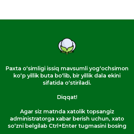
Paxta oʻsimligi issiq mavsumli yogʻochsimon
koʻp yillik buta boʻlib, bir yillik dala ekini
sifatida oʻstiriladi.
Diqqat!
Agar siz matnda xatolik topsangiz
administratorga xabar berish uchun, xato
so‘zni belgilab Ctrl+Enter tugmasini bosing