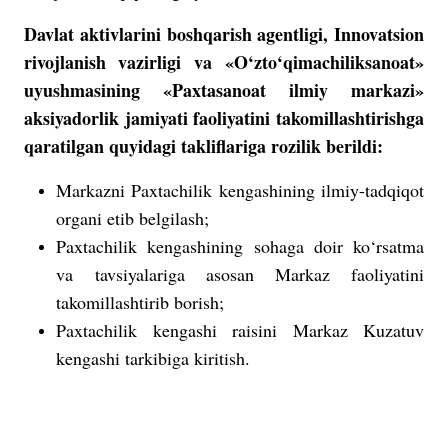
Davlat aktivlarini boshqarish agentligi, Innovatsion
rivojlanish vazirligi va «O‘zto‘qimachiliksanoat»
uyushmasining «Paxtasanoat ilmiy markazi»
aksiyadorlik jamiyati faoliyatini takomillashtirishga
qaratilgan quyidagi takliflariga rozilik berildi:
Markazni Paxtachilik kengashining ilmiy-tadqiqot
organi etib belgilash;
Paxtachilik kengashining sohaga doir ko‘rsatma
va tavsiyalariga asosan Markaz faoliyatini
takomillashtirib borish;
Paxtachilik kengashi raisini Markaz Kuzatuv
kengashi tarkibiga kiritish.