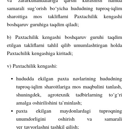
samarali sug‘orish bo‘yicha hududning tuproq-iqlim
sharoitiga mos takliflarni Paxtachilik kengashi
boshqaruv guruhiga taqdim qiladi;
b) Paxtachilik kengashi boshqaruv guruhi taqdim
etilgan takliflarni tahlil qilib umumlashtirgan holda
Paxtachilik kengashiga kiritadi;
v) Paxtachilik kengashi:
hududda ekilgan paxta navlarining hududning
tuproq-iqlim sharoitlariga mos maqbulini tanlash,
shuningdek, agrotexnik tadbirlarning to‘g‘ri
amalga oshirilishini ta’minlash;
paxta ekilgan maydonlardagi tuproqning
unumdorligini oshirish va samarali
yer tayyorlashni tashkil qilish;