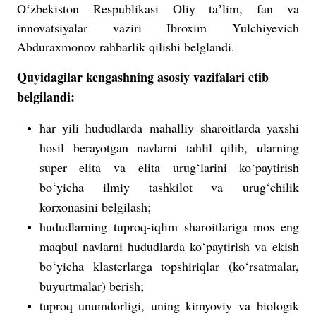
Oʻzbekiston Respublikasi Oliy taʼlim, fan va
innovatsiyalar vaziri Ibroxim Yulchiyevich
Abduraxmonov rahbarlik qilishi belglandi.
Quyidagilar kengashning asosiy vazifalari etib
belgilandi:
har yili hududlarda mahalliy sharoitlarda yaxshi
hosil berayotgan navlarni tahlil qilib, ularning
super elita va elita urug‘larini ko‘paytirish
bo‘yicha ilmiy tashkilot va urug‘chilik
korxonasini belgilash;
hududlarning tuproq-iqlim sharoitlariga mos eng
maqbul navlarni hududlarda ko‘paytirish va ekish
bo‘yicha klasterlarga topshiriqlar (ko‘rsatmalar,
buyurtmalar) berish;
tuproq unumdorligi, uning kimyoviy va biologik