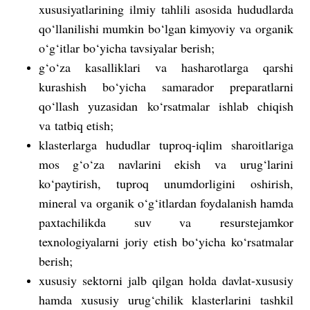
xususiyatlarining ilmiy tahlili asosida hududlarda
qo‘llanilishi mumkin bo‘lgan kimyoviy va organik
o‘g‘itlar bo‘yicha tavsiyalar berish;
g‘o‘za kasalliklari va hasharotlarga qarshi
kurashish bo‘yicha samarador preparatlarni
qo‘llash yuzasidan ko‘rsatmalar ishlab chiqish
va tatbiq etish;
klasterlarga hududlar tuproq-iqlim sharoitlariga
mos g‘o‘za navlarini ekish va urug‘larini
ko‘paytirish, tuproq unumdorligini oshirish,
mineral va organik o‘g‘itlardan foydalanish hamda
paxtachilikda suv va resurstejamkor
texnologiyalarni joriy etish bo‘yicha ko‘rsatmalar
berish;
xususiy sektorni jalb qilgan holda davlat-xususiy
hamda xususiy urug‘chilik klasterlarini tashkil