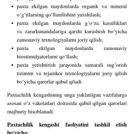
paxta ekilgan maydonlarda organik va mineral
o‘g‘itlarning qo‘llanilishini yaxshilash;
paxta ekilgan maydonlarda g‘o‘za kasalliklari
va zararkunandalariga qarshi kurashish bo‘yicha
zamonaviy texnologiyalarni joriy qilish;
paxta ekilgan maydonlarda zamonaviy
biostimulyatorlarni qo‘llash;
paxta yetishtirish jarayonida samarali sug‘orish
tizimini va tejamkor texnologiyalarni joriy qilish
bo‘yicha qarorlar qabul qiladi.
Paxtachilik kengashining unga yuklatilgan vazifalarga
asosan o‘z vakolatlari doirasida qabul qilgan qarorlari
majburiy hisoblanadi.
Paxtachilik kengashi faoliyatini tashkil etish
bo‘yicha: