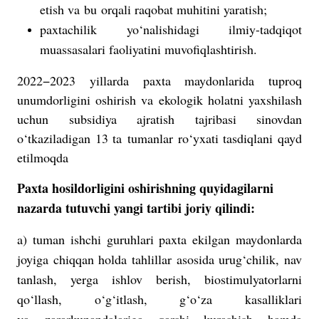
etish va bu orqali raqobat muhitini yaratish;
paxtachilik yo‘nalishidagi ilmiy-tadqiqot
muassasalari faoliyatini muvofiqlashtirish.
2022−2023 yillarda paxta maydonlarida tuproq
unumdorligini oshirish va ekologik holatni yaxshilash
uchun subsidiya ajratish tajribasi sinovdan
o‘tkaziladigan 13 ta tumanlar ro‘yxati tasdiqlani qayd
etilmoqda
Paxta hosildorligini oshirishning quyidagilarni
nazarda tutuvchi yangi tartibi joriy qilindi:
a) tuman ishchi guruhlari paxta ekilgan maydonlarda
joyiga chiqqan holda tahlillar asosida urug‘chilik, nav
tanlash, yerga ishlov berish, biostimulyatorlarni
qo‘llash, o‘g‘itlash, g‘o‘za kasalliklari
va zararkunandalariga qarshi kurashish hamda