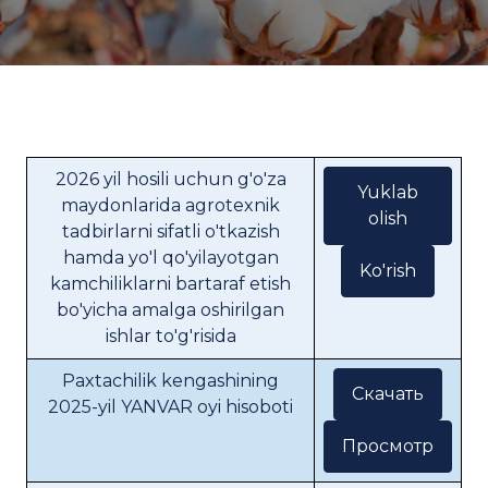
2026 yil hosili uchun g'o'za
Yuklab
maydonlarida agrotexnik
olish
tadbirlarni sifatli o'tkazish
hamda yo'l qo'yilayotgan
Ko'rish
kamchiliklarni bartaraf etish
bo'yicha amalga oshirilgan
ishlar to'g'risida
Paxtachilik kengashining
Скачать
2025-yil YANVAR oyi hisoboti
Просмотр