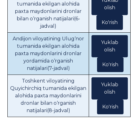
Yuklab
tumanida ekilgan alohida
olish
paxta maydonlarini dronlar
bilan o‘rganish natijalari(6-
Ko'rish
jadval)
Andijon viloyatining Ulug‘nor
Yuklab
tumanida ekilgan alohida
olish
paxta maydonlarini dronlar
yordamida o‘rganish
Ko'rish
natijalari(7-jadval)
Toshkent viloyatining
Yuklab
Quyichirchiq tumanida ekilgan
olish
alohida paxta maydonlarini
dronlar bilan o‘rganish
Ko'rish
natijalari(8-jadval)