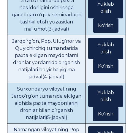
13 ta tumanlarda paxta
Yuklab
hosildorligini oshirishga
olish
qaratilgan o‘quv-seminarlarni
tashkil etish yuzasidan
Ko'rish
ma'lumot(3-jadval)
Jarqo‘rg‘on, Pop, Ulug‘nor va
Yuklab
Quyichirchiq tumandarida
olish
paxta ekilgan maydonlarni
dronlar yordamida o‘rganish
Ko'rish
natijalari bo‘yicha yig'ma
jadval(4-jadval)
Surxondaryo viloyatining
Yuklab
Jarqo‘rg‘on tumanida ekilgan
olish
alohida paxta maydonlarini
dronlar bilan o‘rganish
Ko'rish
natijalari(5-jadval)
Namangan viloyatining Pop