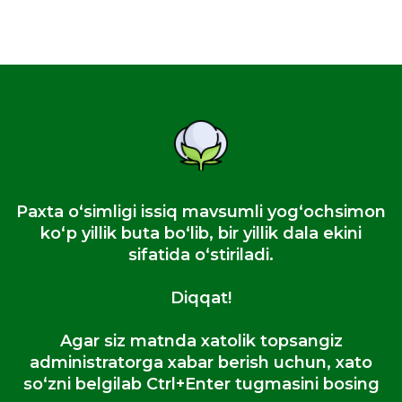
Paxta oʻsimligi issiq mavsumli yogʻochsimon
koʻp yillik buta boʻlib, bir yillik dala ekini
sifatida oʻstiriladi.
Diqqat!
Agar siz matnda xatolik topsangiz
administratorga xabar berish uchun, xato
so‘zni belgilab Ctrl+Enter tugmasini bosing