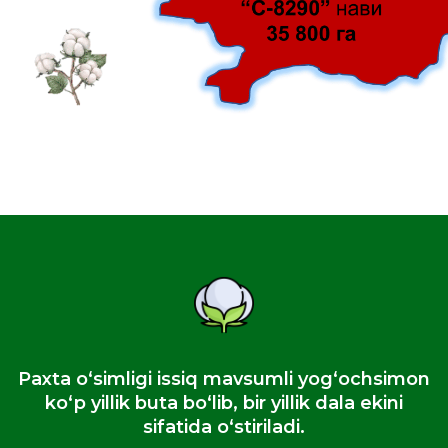
Paxta oʻsimligi issiq mavsumli yogʻochsimon
koʻp yillik buta boʻlib, bir yillik dala ekini
sifatida oʻstiriladi.