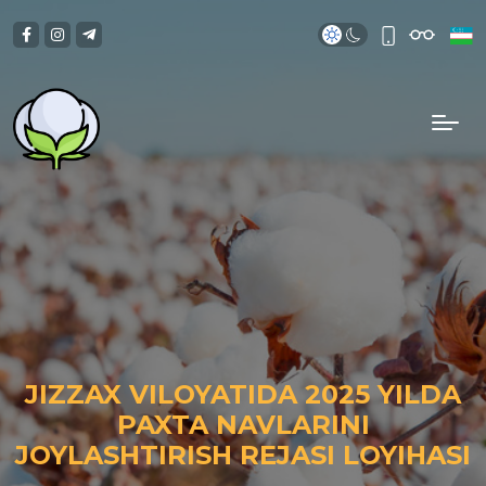
JIZZAX VILOYATIDA 2025 YILDA
PAXTA NAVLARINI
JOYLASHTIRISH REJASI LOYIHASI