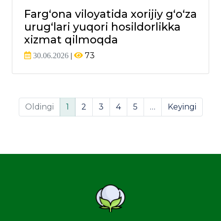
Fargʻona viloyatida xorijiy gʻoʻza
urugʻlari yuqori hosildorlikka
xizmat qilmoqda
73
30.06.2026
|
(current)
Oldingi
1
2
3
4
5
…
Keyingi